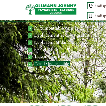
indis
indis
Prix imbattable dans le 25
Déplacement et devis gratuit
Déplacement dans tout le 25
7j/7 et 24h/24
Travaux sur tous types d'arbres dang
Email :
indisponible