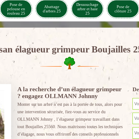
Pose de
Dessouchage
Abattage
Pose de
pelouse en
arbre et haie
d'arbres 25
clôture 25
rouleau 25
25
san élagueur grimpeur Boujailles 
A la recherche d’un élagueur grimpeur
De
? engagez OLLMANN Johnny
Monter sur un arbre n’est pas à la portée de tous, alors pour
une intervention sécurisée, fiez-vous au service du
OLLMANN Johnny , l’élagueur grimpeur travaillant dans
tout Boujailles 25560. Nous maitrisons toutes les techniques
d’élagage, nous vous offrirons des conseils professionnels