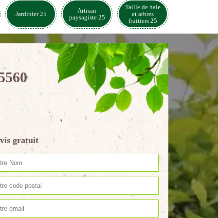
Taille de haie
Artisan
Jardinier 25
et arbres
paysagiste 25
fruitiers 25
25560
vis gratuit