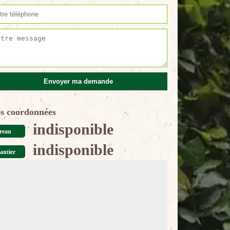
s coordonnées
indisponible
reau
indisponible
antier