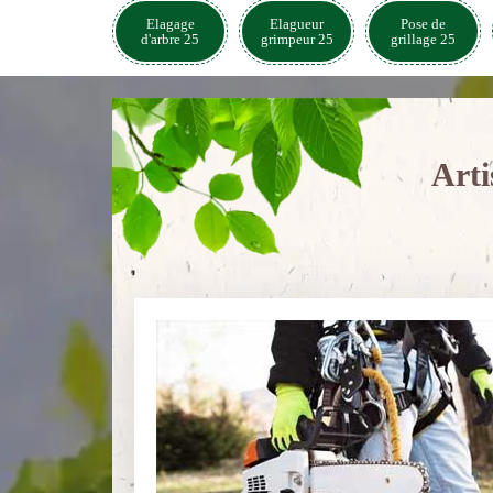
Elagage
Elagueur
Pose de
d'arbre 25
grimpeur 25
grillage 25
Arti