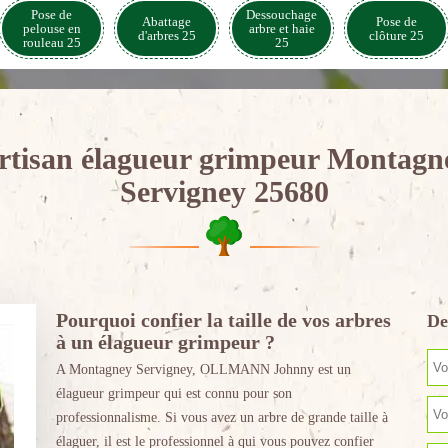
Pose de
Dessouchage
Abattage
Pose de
pelouse en
arbre et haie
d'arbres 25
clôture 25
rouleau 25
25
rtisan élagueur grimpeur Montagn
Servigney 25680
Pourquoi confier la taille de vos arbres
De
à un élagueur grimpeur ?
A Montagney Servigney, OLLMANN Johnny est un
élagueur grimpeur qui est connu pour son
professionnalisme. Si vous avez un arbre de grande taille à
élaguer, il est le professionnel à qui vous pouvez confier