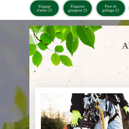
Elagage
Elagueur
Pose de
d'arbre 25
grimpeur 25
grillage 25
A