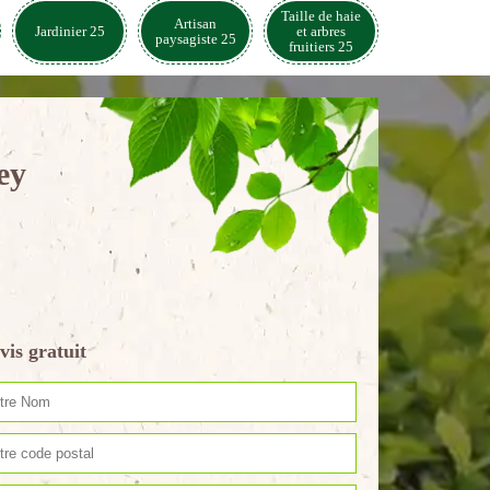
Taille de haie
Artisan
Jardinier 25
et arbres
paysagiste 25
fruitiers 25
ey
vis gratuit