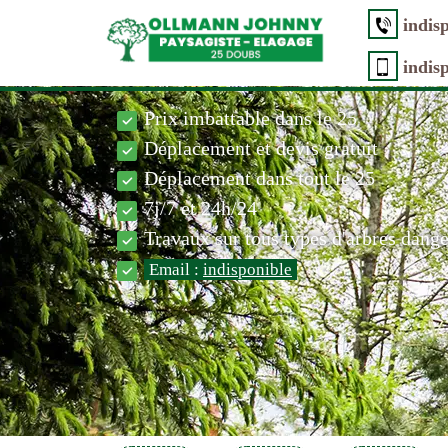
indis
indis
Prix imbattable dans le 25
Déplacement et devis gratuit
Déplacement dans tout le 25
7j/7 et 24h/24
Travaux sur tous types d'arbres dang
Email :
indisponible