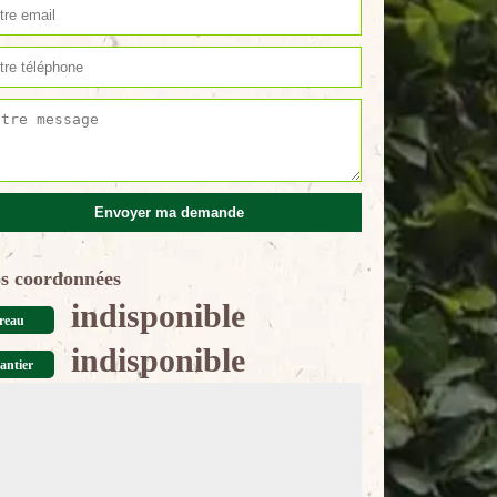
s coordonnées
indisponible
reau
indisponible
antier