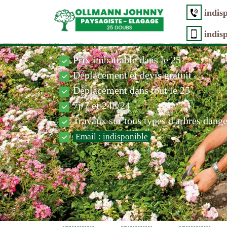
indis
indis
Prix imbattable dans le 25
Déplacement et devis gratuit
Déplacement dans tout le 25
7j/7 et 24h/24
Travaux sur tous types d'arbres dang
Email :
indisponible