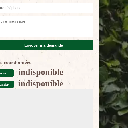
s coordonnées
indisponible
reau
indisponible
antier