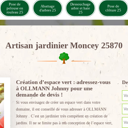
Pose de
Dessouchage
Abattage
Pose de
pelouse en
arbre et haie
d'arbres 25
clôture 25
rouleau 25
25
Artisan jardinier Moncey 25870
Création d’espace vert : adressez-vous
De
à OLLMANN Johnny pour une
demande de devis !
Si vous envisagez de créer un espace vert dans votre
domaine, il est conseillé de vous adresser à OLLMANN
Johnny . C’est un jardinier très compétent en création de
jardins. Il ne se limite pas à ma conception de l’espace vert,