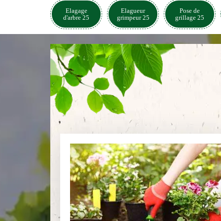
Elagage
Elagueur
Pose de
d'arbre 25
grimpeur 25
grillage 25