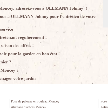
s à Moncey, adressez-vous à OLLMANN Johnny !
z-vous à OLLMANN Johnny pour l’entretien de votre
service
tretenant régulièrement !
raison des offres !
haie pour la garder en bon état !
nier ?
à Moncey ?
ager votre jardin
Pose de pelouse en rouleau Moncey
Pose 
Abattage d'arbres Moncey
Artis