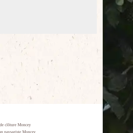
de clôture Moncey
an paysagiste Moncey