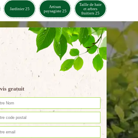
Taille de haie
Artisan
Jardinier 25
et arbres
paysagiste 25
fruitiers 25
vis gratuit