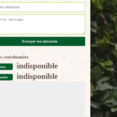
s coordonnées
indisponible
reau
indisponible
antier