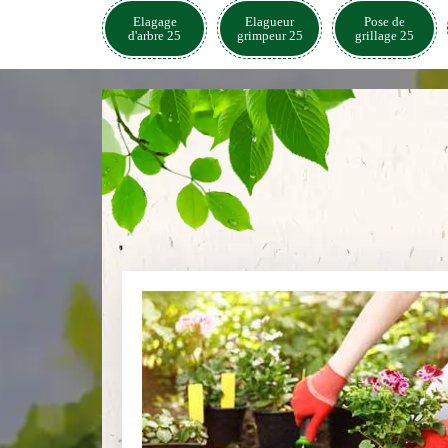
Elagage
Elagueur
Pose de
d'arbre 25
grimpeur 25
grillage 25