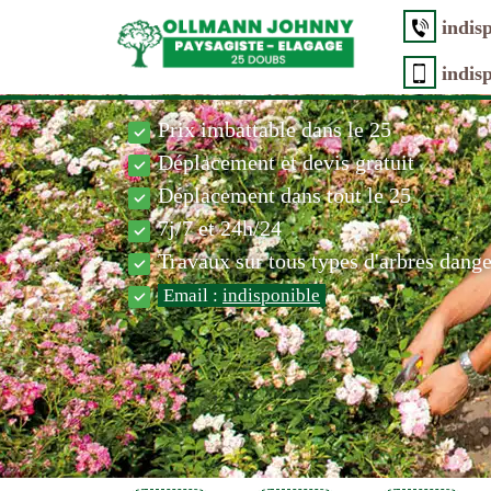
indis
indis
Prix imbattable dans le 25
Déplacement et devis gratuit
Déplacement dans tout le 25
7j/7 et 24h/24
Travaux sur tous types d'arbres dang
Email :
indisponible