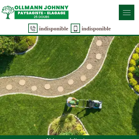
indisponible
indisponible