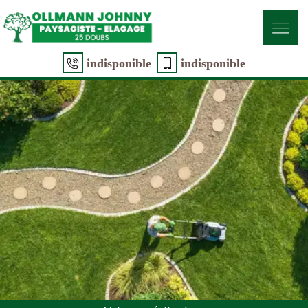
indisponible
indisponible