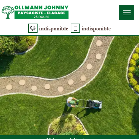
indisponible
indisponible