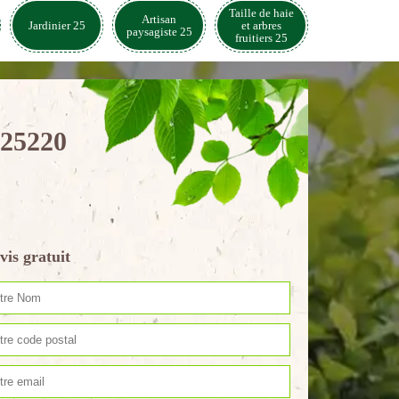
Taille de haie
Artisan
Jardinier 25
et arbres
paysagiste 25
fruitiers 25
 25220
vis gratuit