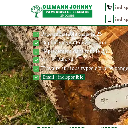
indis
indis
Prix imbattable dans le 25
Déplacement et devis gratuit
Déplacement dans tout le 25
7j/7 et 24h/24
Travaux sur tous types d'arbres dang
Email :
indisponible