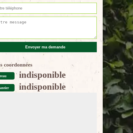
s coordonnées
indisponible
reau
indisponible
antier