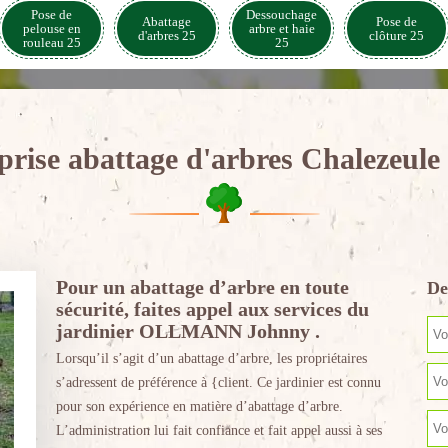
Pose de
Dessouchage
Abattage
Pose de
pelouse en
arbre et haie
d'arbres 25
clôture 25
rouleau 25
25
prise abattage d'arbres Chalezeule
Pour un abattage d’arbre en toute
De
sécurité, faites appel aux services du
jardinier OLLMANN Johnny .
Lorsqu’il s’agit d’un abattage d’arbre, les propriétaires
s’adressent de préférence à {client. Ce jardinier est connu
pour son expérience en matière d’abattage d’arbre.
L’administration lui fait confiance et fait appel aussi à ses