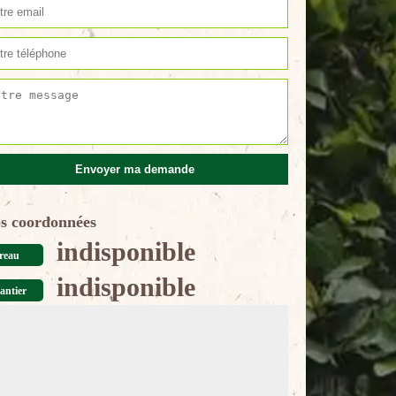
s coordonnées
indisponible
reau
indisponible
antier