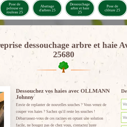
Pose de
Dessouchage
Abattage
Pose de
pelouse en
arbre et haie
d'arbres 25
clôture 25
rouleau 25
25
eprise dessouchage arbre et haie Av
25680
Dessouchez vos haies avec OLLMANN
De
Johnny
Envie de replanter de nouvelles souches ? Vous venez de
couper vos haies ? Sachez qu'il reste les souches !
Débarrassez-vous de ces racines en optant une solution
facile, ne bougez pas de chez vous, contactez juste