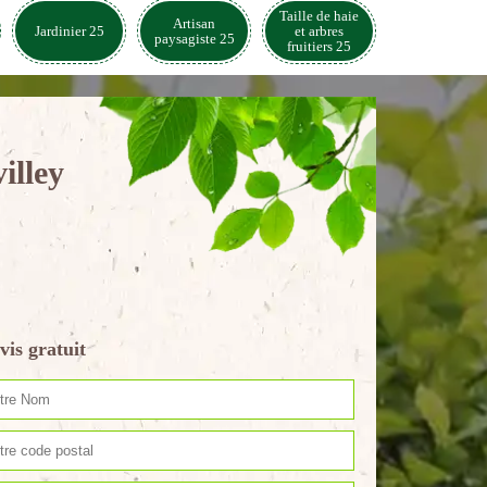
Taille de haie
Artisan
Jardinier 25
et arbres
paysagiste 25
fruitiers 25
illey
vis gratuit