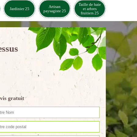
Taille de haie
Artisan
Jardinier 25
et arbres
paysagiste 25
fruitiers 25
essus
vis gratuit