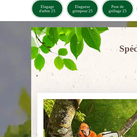
Elagage
Elagueur
Pose de
d'arbre 25
grimpeur 25
grillage 25
Spéc