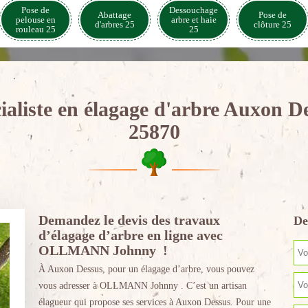
Pose de
Dessouchage
Abattage
Pose de
pelouse en
arbre et haie
d'arbres 25
clôture 25
rouleau 25
25
ialiste en élagage d'arbre Auxon D
25870
Demandez le devis des travaux
De
d’élagage d’arbre en ligne avec
OLLMANN Johnny !
À Auxon Dessus, pour un élagage d’arbre, vous pouvez
vous adresser à OLLMANN Johnny . C’est un artisan
élagueur qui propose ses services à Auxon Dessus. Pour une