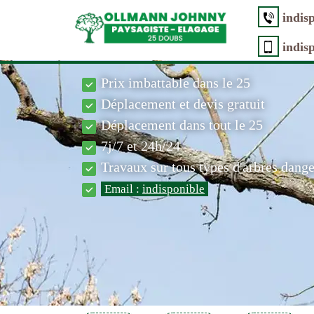
indis
indis
Prix imbattable dans le 25
Déplacement et devis gratuit
Déplacement dans tout le 25
7j/7 et 24h/24
Travaux sur tous types d'arbres dang
Email :
indisponible