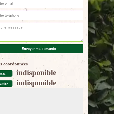
s coordonnées
indisponible
reau
indisponible
antier