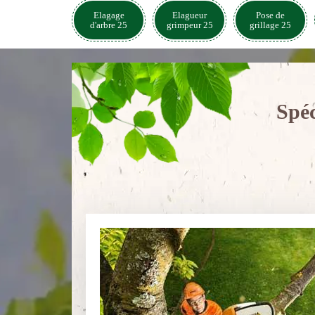
Elagage
Elagueur
Pose de
d'arbre 25
grimpeur 25
grillage 25
Spéc