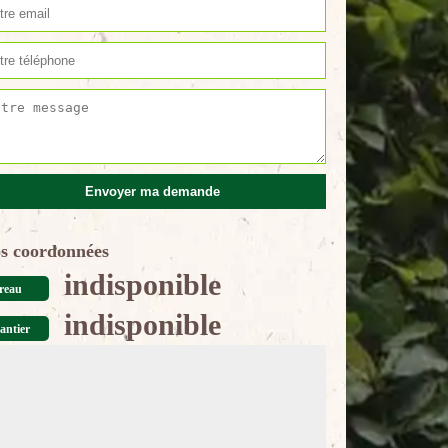
s coordonnées
indisponible
reau
indisponible
antier