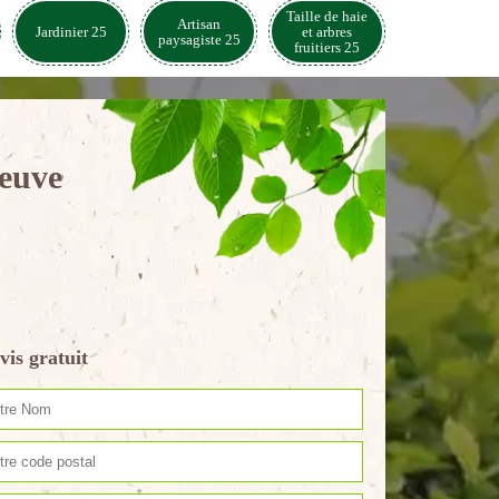
Taille de haie
Artisan
Jardinier 25
et arbres
paysagiste 25
fruitiers 25
Neuve
vis gratuit