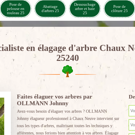
Pose de
Dessouchage
Abattage
Pose de
pelouse en
arbre et haie
d'arbres 25
clôture 25
rouleau 25
25
ialiste en élagage d'arbre Chaux 
25240
Faites élaguer vos arbres par
De
OLLMANN Johnny
Avez-vous besoin d'élaguer vos arbres ? OLLMANN
Johnny élagueur professionnel à Chaux Neuve intervient sur
tous les types d'arbres, maîtrisant toutes les techniques y
afférentes, nous ferions bien attention à vos arbres. Élagage