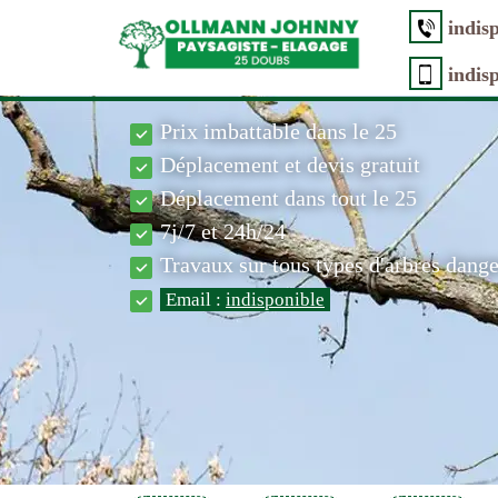
indis
indis
Prix imbattable dans le 25
Déplacement et devis gratuit
Déplacement dans tout le 25
7j/7 et 24h/24
Travaux sur tous types d'arbres dang
Email :
indisponible