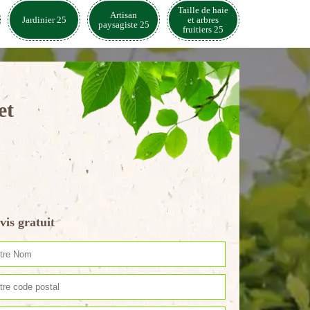
Taille de haie
Artisan
Jardinier 25
et arbres
paysagiste 25
fruitiers 25
et
vis gratuit