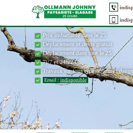
indis
indis
Prix imbattable dans le 25
Déplacement et devis gratuit
Déplacement dans tout le 25
7j/7 et 24h/24
Travaux sur tous types d'arbres dang
Email :
indisponible