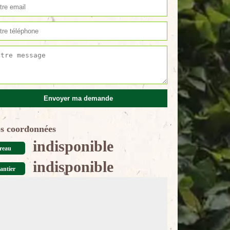
s coordonnées
indisponible
reau
indisponible
antier