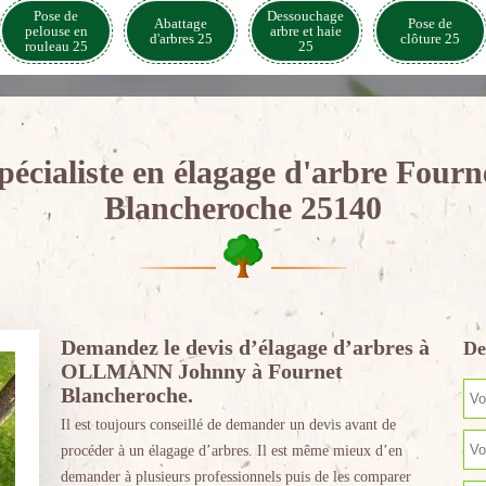
Pose de
Dessouchage
Abattage
Pose de
pelouse en
arbre et haie
d'arbres 25
clôture 25
rouleau 25
25
pécialiste en élagage d'arbre Fourn
Blancheroche 25140
Demandez le devis d’élagage d’arbres à
De
OLLMANN Johnny à Fournet
Blancheroche.
Il est toujours conseillé de demander un devis avant de
procéder à un élagage d’arbres. Il est même mieux d’en
demander à plusieurs professionnels puis de les comparer