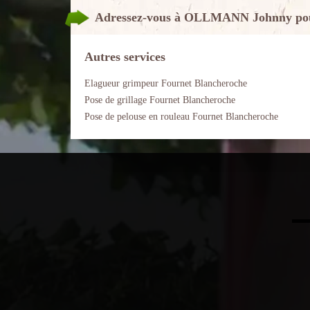
Adressez-vous à OLLMANN Johnny pour u
Autres services
Elagueur grimpeur Fournet Blancheroche
Pose de grillage Fournet Blancheroche
Pose de pelouse en rouleau Fournet Blancheroche