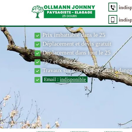
indis
indis
Prix imbattable dans le 25
Déplacement et devis gratuit
Déplacement dans tout le 25
7j/7 et 24h/24
Travaux sur tous types d'arbres dang
Email :
indisponible