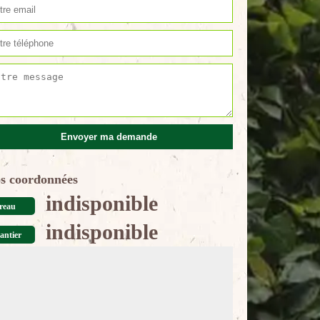
s coordonnées
indisponible
reau
indisponible
antier