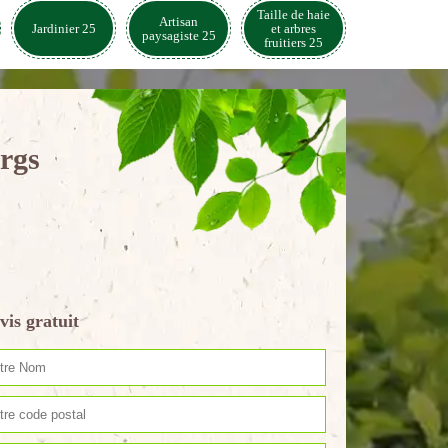
Taille de haie
Artisan
Jardinier 25
et arbres
paysagiste 25
fruitiers 25
urgs
vis gratuit