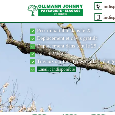
indis
indis
Prix imbattable dans le 25
Déplacement et devis gratuit
Déplacement dans tout le 25
7j/7 et 24h/24
Travaux sur tous types d'arbres dang
Email :
indisponible