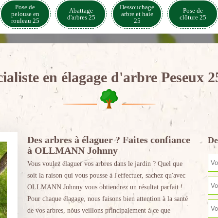
Pose de
Dessouchage
Abattage
Pose de
pelouse en
arbre et haie
d'arbres 25
clôture 25
rouleau 25
25
ialiste en élagage d'arbre Peseux 
Des arbres à élaguer ? Faites confiance
De
à OLLMANN Johnny
Vous voulez élaguer vos arbres dans le jardin ? Quel que
soit la raison qui vous pousse à l'effectuer, sachez qu'avec
OLLMANN Johnny vous obtiendrez un résultat parfait !
Pour chaque élagage, nous faisons bien attention à la santé
de vos arbres, nous veillons principalement à ce que