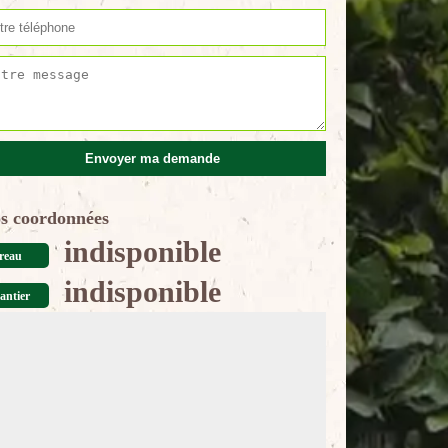
s coordonnées
indisponible
reau
indisponible
antier