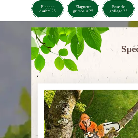
Elagage
Elagueur
Pose de
d'arbre 25
grimpeur 25
grillage 25
Spéc