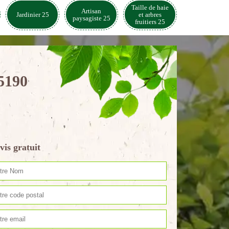
Taille de haie
Artisan
Jardinier 25
et arbres
paysagiste 25
fruitiers 25
25190
vis gratuit