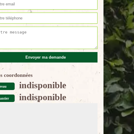
s coordonnées
indisponible
reau
indisponible
antier