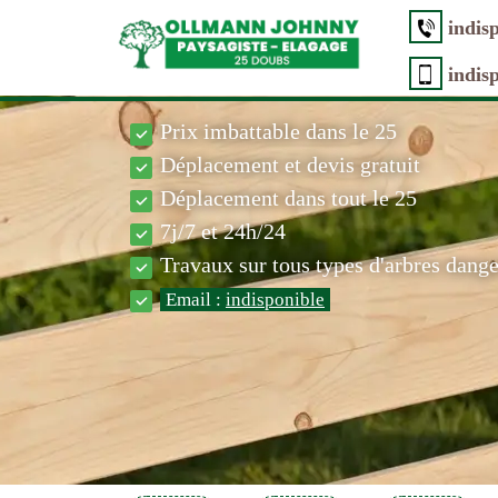
indis
indis
Prix imbattable dans le 25
Déplacement et devis gratuit
Déplacement dans tout le 25
7j/7 et 24h/24
Travaux sur tous types d'arbres dang
Email :
indisponible