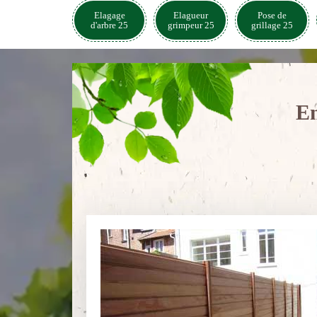
Elagage
Elagueur
Pose de
d'arbre 25
grimpeur 25
grillage 25
En