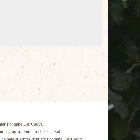
nier Fontaine Les Clerval
an paysagiste Fontaine Les Clerval
e de haie et arbres fruitiers Fontaine Les Clerval