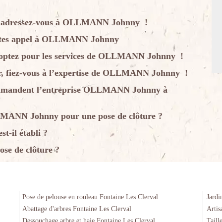
al, adressez-vous à OLLMANN Johnny !
 faites appel à OLLMANN Johnny
l, optez pour les services de OLLMANN Johnny !
her, fiez-vous à l’expertise de OLLMANN Johnny !
ecommandent l’entreprise OLLMANN Johnny à
LLMANN Johnny pour une pose de clôture ?
t-il établi ?
ose de clôture ?
Pose de pelouse en rouleau Fontaine Les Clerval
Jardi
Abattage d'arbres Fontaine Les Clerval
Artis
Dessouchage arbre et haie Fontaine Les Clerval
Taill