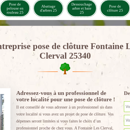
Pose de
Dessouchage
Abattage
Pose de
pelouse en
arbre et haie
d'arbres 25
clôture 25
rouleau 25
25
treprise pose de clôture Fontaine 
Clerval 25340
Adressez-vous à un professionnel de
De
votre localité pour une pose de clôture !
Il est conseillé de vous adresser à un professionnel sis dans
votre localité si vous avez un projet de pose de clôture. Vos
dépenses seront limitées si vous faites le choix d’un
professionnel proche de chez vous. A Fontaine Les Clerval,