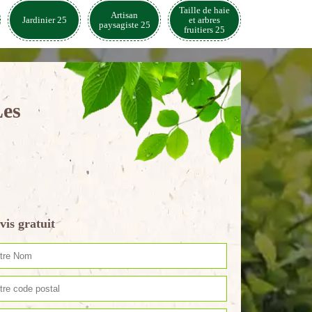
Taille de haie
Artisan
Jardinier 25
et arbres
paysagiste 25
fruitiers 25
Les
vis gratuit