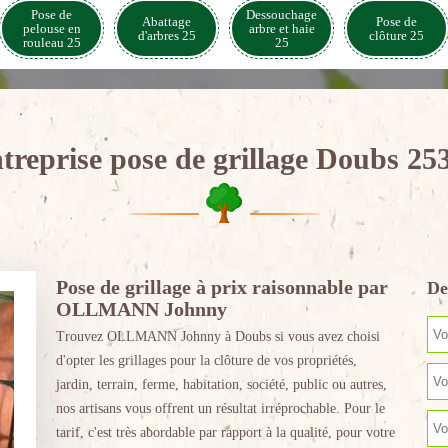
Pose de
Dessouchage
Abattage
Pose de
pelouse en
arbre et haie
d'arbres 25
clôture 25
rouleau 25
25
treprise pose de grillage Doubs 25
Pose de grillage à prix raisonnable par
De
OLLMANN Johnny
Trouvez OLLMANN Johnny à Doubs si vous avez choisi
d'opter les grillages pour la clôture de vos propriétés,
jardin, terrain, ferme, habitation, société, public ou autres,
nos artisans vous offrent un résultat irréprochable. Pour le
tarif, c'est très abordable par rapport à la qualité, pour votre