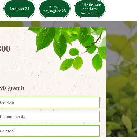
Taille de haie
Artisan
Jardinier 25
et arbres
paysagiste 25
fruitiers 25
300
vis gratuit