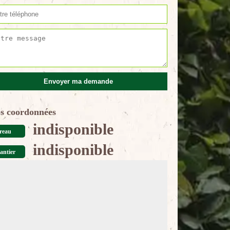
s coordonnées
indisponible
reau
indisponible
antier