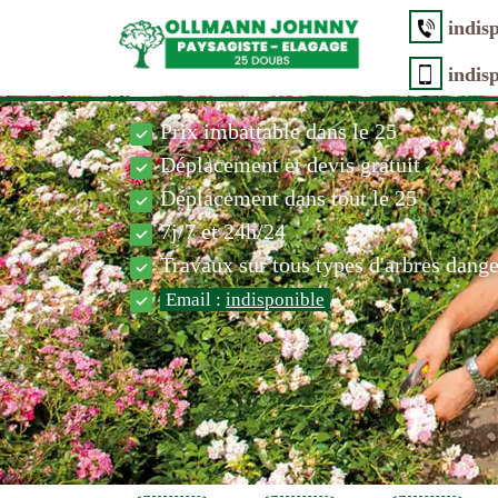
indis
indis
Prix imbattable dans le 25
Déplacement et devis gratuit
Déplacement dans tout le 25
7j/7 et 24h/24
Travaux sur tous types d'arbres dang
Email :
indisponible