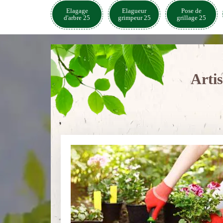
Elagage
Elagueur
Pose de
d'arbre 25
grimpeur 25
grillage 25
Arti