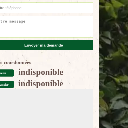
s coordonnées
indisponible
reau
indisponible
antier