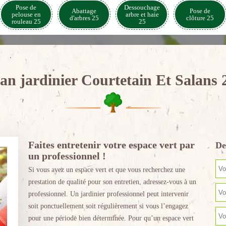
Pose de
Dessouchage
Abattage
Pose de
pelouse en
arbre et haie
d'arbres 25
clôture 25
rouleau 25
25
san jardinier Courtetain Et Salans 
Faites entretenir votre espace vert par
De
un professionnel !
Si vous avez un espace vert et que vous recherchez une
prestation de qualité pour son entretien, adressez-vous à un
professionnel. Un jardinier professionnel peut intervenir
soit ponctuellement soit régulièrement si vous l’engagez
pour une période bien déterminée. Pour qu’un espace vert