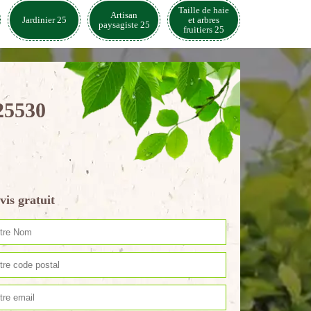
Taille de haie
Artisan
Jardinier 25
et arbres
paysagiste 25
fruitiers 25
25530
vis gratuit