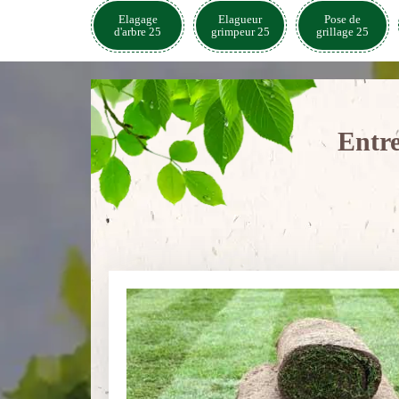
Elagage
Elagueur
Pose de
d'arbre 25
grimpeur 25
grillage 25
Entre