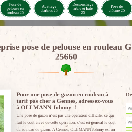
Pose de
Dessouchage
Abattage
Pose de
pelouse en
arbre et haie
d'arbres 25
clôture 25
rouleau 25
25
prise pose de pelouse en rouleau 
25660
Pour une pose de gazon en rouleau à
De
tarif pas cher à Gennes, adressez-vous
à OLLMANN Johnny !
Une pose de gazon n’est pas une opération difficile, ce qui
fait le coût élevé de cette opération, c’est en général le coût
du rouleau de gazon. A Gennes, OLLMANN Johnny est un