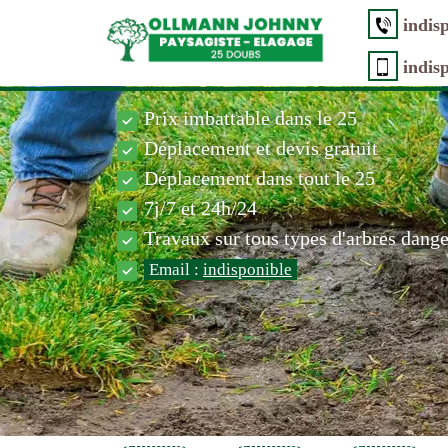
indis
indis
Prix imbattable dans le 25
Déplacement et devis gratuit
Déplacement dans tout le 25
7j/7 et 24h/24
Travaux sur tous types d'arbres dang
Email :
indisponible