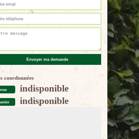
s coordonnées
indisponible
reau
indisponible
antier