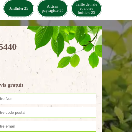
Taille de haie
Artisan
Jardinier 25
et arbres
paysagiste 25
fruitiers 25
25440
vis gratuit