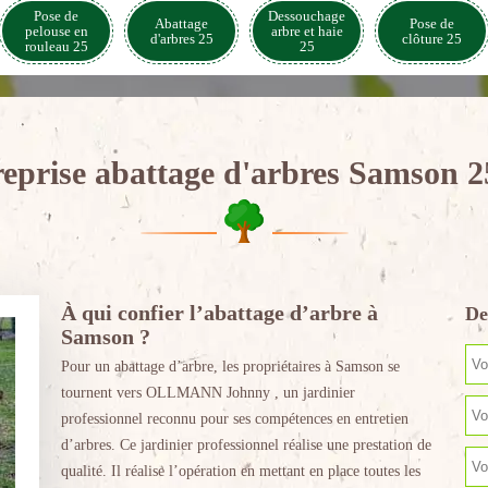
Pose de
Dessouchage
Abattage
Pose de
pelouse en
arbre et haie
d'arbres 25
clôture 25
rouleau 25
25
eprise abattage d'arbres Samson 
À qui confier l’abattage d’arbre à
De
Samson ?
Pour un abattage d’arbre, les propriétaires à Samson se
tournent vers OLLMANN Johnny , un jardinier
professionnel reconnu pour ses compétences en entretien
d’arbres. Ce jardinier professionnel réalise une prestation de
qualité. Il réalise l’opération en mettant en place toutes les