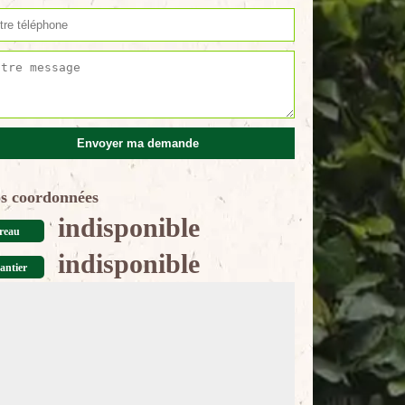
s coordonnées
indisponible
reau
indisponible
antier