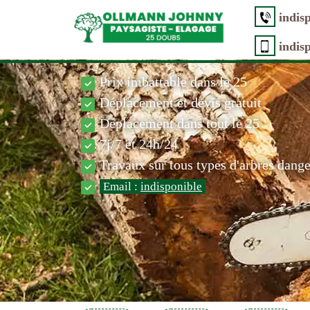
indis
indis
Prix imbattable dans le 25
Déplacement et devis gratuit
Déplacement dans tout le 25
7j/7 et 24h/24
Travaux sur tous types d'arbres dang
Email :
indisponible