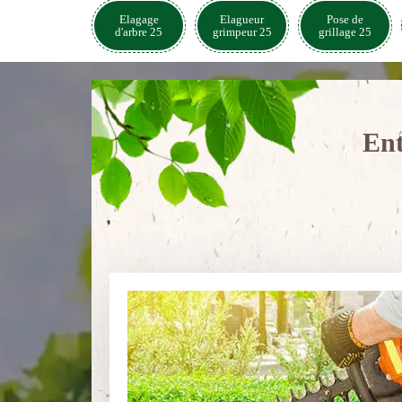
Elagage
Elagueur
Pose de
d'arbre 25
grimpeur 25
grillage 25
Ent