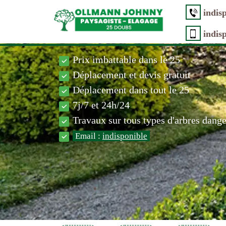
indis
indis
Prix imbattable dans le 25
Déplacement et devis gratuit
Déplacement dans tout le 25
7j/7 et 24h/24
Travaux sur tous types d'arbres dang
Email :
indisponible