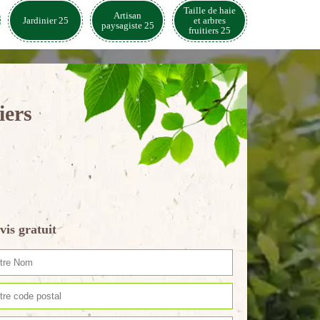
Taille de haie
Artisan
Jardinier 25
et arbres
paysagiste 25
fruitiers 25
iers
vis gratuit