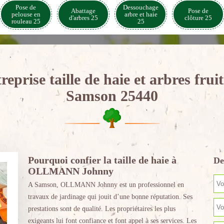
Pose de
Dessouchage
Abattage
Pose de
pelouse en
arbre et haie
d'arbres 25
clôture 25
rouleau 25
25
reprise taille de haie et arbres fruit
Samson 25440
Pourquoi confier la taille de haie à
De
OLLMANN Johnny
A Samson, OLLMANN Johnny est un professionnel en
travaux de jardinage qui jouit d’une bonne réputation. Ses
prestations sont de qualité. Les propriétaires les plus
exigeants lui font confiance et font appel à ses services. Les