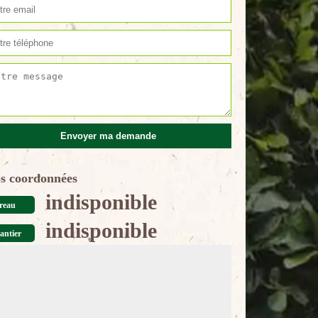
s coordonnées
indisponible
reau
indisponible
antier